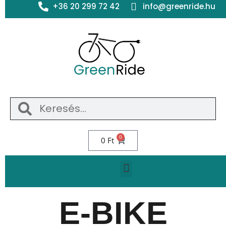
+36 20 299 72 42
info@greenride.hu
0
0
Ft
E-BIKE