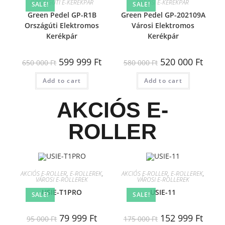
ORSZÁGÚTI E-KERÉKPÁR
VÁROSI E-KERÉKPÁR
SALE!
SALE!
Green Pedel GP-R1B
Green Pedel GP-202109A
Országúti Elektromos
Városi Elektromos
Kerékpár
Kerékpár
599 999
Ft
520 000
Ft
650 000
Ft
580 000
Ft
Add to cart
Add to cart
AKCIÓS E-
ROLLER
AKCIÓS E-ROLLER
,
E-ROLLEREK
,
AKCIÓS E-ROLLER
,
E-ROLLEREK
,
VÁROSI E-ROLLEREK
VÁROSI E-ROLLEREK
USIE-T1PRO
USIE-11
SALE!
SALE!
79 999
Ft
152 999
Ft
95 000
Ft
175 000
Ft