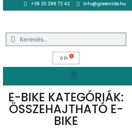
+36 20 299 72 42
info@greenride.hu
0
0
Ft
E-BIKE KATEGÓRIÁK:
ÖSSZEHAJTHATÓ E-
BIKE