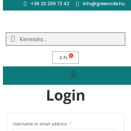
+36 20 299 72 42
info@greenride.hu
0
0
Ft
Login
Username or email address
*