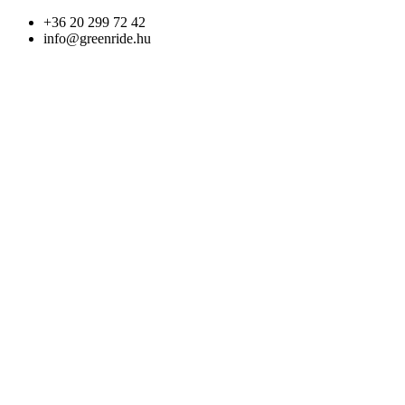
Skip
+36 20 299 72 42
to
info@greenride.hu
content